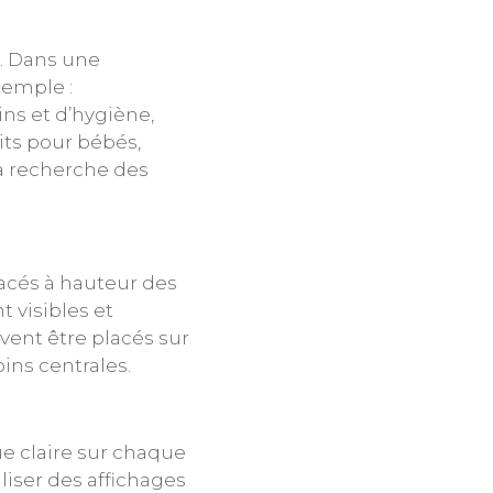
s. Dans une
xemple :
ns et d’hygiène,
ts pour bébés,
 la recherche des
acés à hauteur des
t visibles et
ent être placés sur
ins centrales.
ue claire sur chaque
iser des affichages