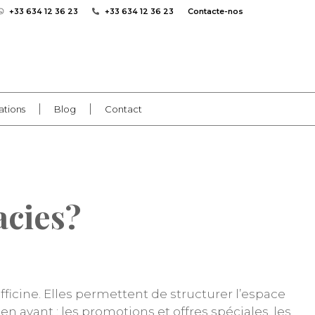
+33 634 12 36 23
+33 634 12 36 23
Contacte-nos
ations
Blog
Contact
cies?
fficine. Elles permettent de structurer l’espace
 avant : les promotions et offres spéciales, les