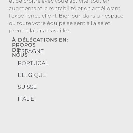
et de croître avec votre activité, tout en
augmentant la rentabilité et en améliorant
l’expérience client. Bien sûr, dans un espace
où toute votre équipe se sent à l’aise et
prend plaisir à travailler.
À
DÉLÉGATIONS EN:
PROPOS
DE
ESPAGNE
NOUS
PORTUGAL
Projets
BELGIQUE
Services
SUISSE
À
découvrir
ITALIE
Délégations
Blog
Finance